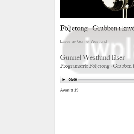
Följetong - Grabben i kuv
Läses av Gunnel Westlund
Gunnel Westlund läser
Programserie Följetong - Grabben i
00:00
Avsnitt 19