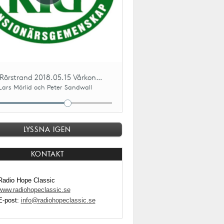
LYSSNA IGEN
KONTAKT
Radio Hope Classic
www.radiohopeclassic.se
E-post:
info@radiohopeclassic.se