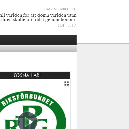
DAGENS BIBELORD
ill världen för att döma världen utan
världen skulle bli frälst genom honom.
JOH 3:17
LYSSNA HÄR!