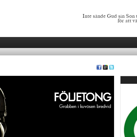
Inte sände Gud sin Son t
för att 
FÖLJETONG
Grabben i kuvösen bredvid